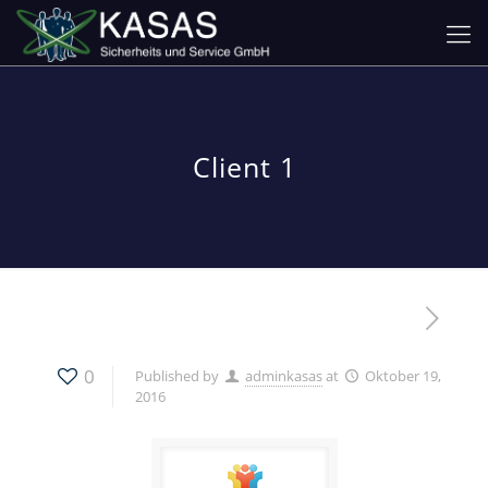
Client 1
0
Published by
adminkasas
at
Oktober 19,
2016